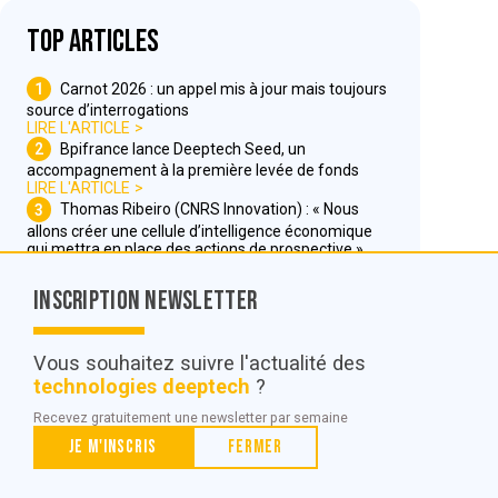
Top articles
1
Carnot 2026 : un appel mis à jour mais toujours
source d’interrogations
LIRE L'ARTICLE
2
Bpifrance lance Deeptech Seed, un
accompagnement à la première levée de fonds
LIRE L'ARTICLE
3
Thomas Ribeiro (CNRS Innovation) : « Nous
allons créer une cellule d’intelligence économique
qui mettra en place des actions de prospective »
LIRE L'ARTICLE
Inscription Newsletter
Nous contacter
Vous souhaitez suivre l'actualité des
technologies deeptech
?
© POC Media 2026
Recevez gratuitement une newsletter par semaine
Tous droits réservés.
Je m'inscris
Fermer
Qui sommes nous ?
Mentions légales
Conditions générales de vente et d’utilisation