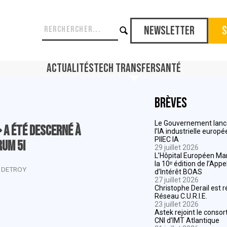
Newsletter
S
Actualités
Tech Transfer
Santé
Brèves
Le Gouvernement lance
» a été descerné à
l’IA industrielle europ
PIIEC IA
rum 5i
29 juillet 2026
L’Hôpital Européen Mar
la 10ᵉ édition de l’App
 DETROY
d’Intérêt BOAS
27 juillet 2026
Christophe Derail est 
Réseau C.U.R.I.E.
23 juillet 2026
Astek rejoint le consor
CNI d’IMT Atlantique