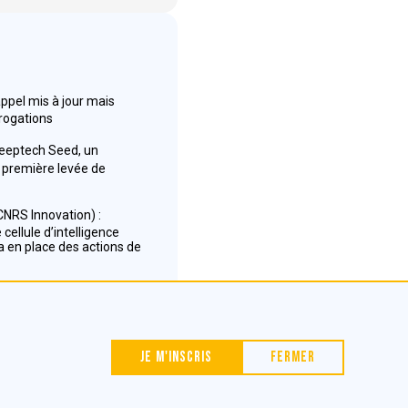
appel mis à jour mais
rrogations
Deeptech Seed, un
première levée de
NRS Innovation) :
cellule d’intelligence
 en place des actions de
Nous contacter
Je m'inscris
Fermer