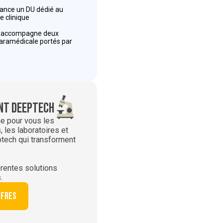
 lance un DU dédié au
e clinique
r accompagne deux
paramédicale portés par
t deeptech
ie pour vous les
 les laboratoires et
ptech qui transforment
rentes solutions
.
ffres