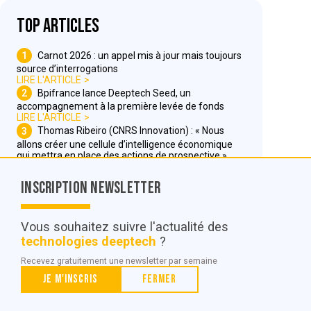
Top articles
1
Carnot 2026 : un appel mis à jour mais toujours
source d’interrogations
LIRE L'ARTICLE
2
Bpifrance lance Deeptech Seed, un
accompagnement à la première levée de fonds
LIRE L'ARTICLE
3
Thomas Ribeiro (CNRS Innovation) : « Nous
allons créer une cellule d’intelligence économique
qui mettra en place des actions de prospective »
LIRE L'ARTICLE
Inscription Newsletter
Nous contacter
Vous souhaitez suivre l'actualité des
technologies deeptech
?
© POC Media 2026
Recevez gratuitement une newsletter par semaine
Tous droits réservés.
Je m'inscris
Fermer
Qui sommes nous ?
Mentions légales
Conditions générales de vente et d’utilisation