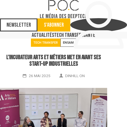
Newsletter
S'abonner
Actualités
Tech Transfer
Santé
TECH TRANSFER
ENSAM
L’incubateur Arts et Métiers met en avant ses
start-up industrielles
26 MAI 2025
DINHILL ON