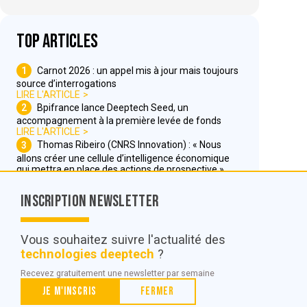
Top articles
1
Carnot 2026 : un appel mis à jour mais toujours
source d’interrogations
LIRE L'ARTICLE
2
Bpifrance lance Deeptech Seed, un
accompagnement à la première levée de fonds
LIRE L'ARTICLE
3
Thomas Ribeiro (CNRS Innovation) : « Nous
allons créer une cellule d’intelligence économique
qui mettra en place des actions de prospective »
LIRE L'ARTICLE
Inscription Newsletter
Nous contacter
Vous souhaitez suivre l'actualité des
technologies deeptech
?
© POC Media 2026
Recevez gratuitement une newsletter par semaine
Tous droits réservés.
Je m'inscris
Fermer
Qui sommes nous ?
Mentions légales