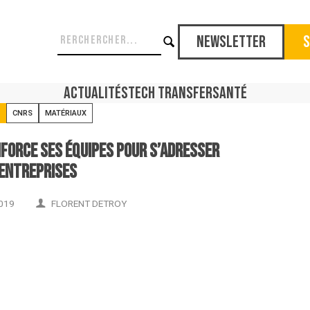
Newsletter
S
Actualités
Tech Transfer
Santé
CNRS
MATÉRIAUX
nforce ses équipes pour s’adresser
entreprises
019
FLORENT DETROY