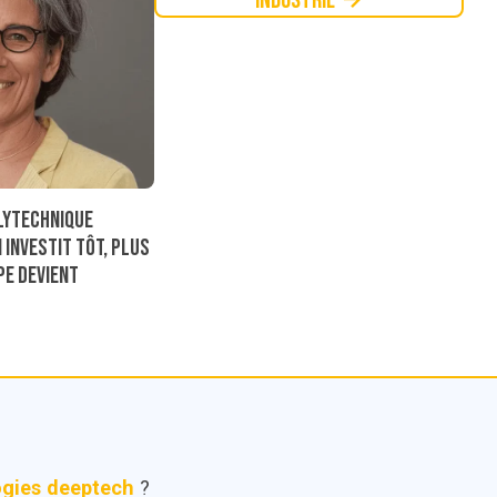
Industrie
lytechnique
 investit tôt, plus
ipe devient
ogies deeptech
?