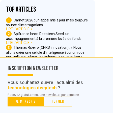
Top articles
1
Carnot 2026 : un appel mis à jour mais toujours
source d’interrogations
LIRE L'ARTICLE
2
Bpifrance lance Deeptech Seed, un
accompagnement à la première levée de fonds
LIRE L'ARTICLE
3
Thomas Ribeiro (CNRS Innovation) : « Nous
allons créer une cellule d’intelligence économique
qui mettra en place des actions de prospective »
LIRE L'ARTICLE
Inscription Newsletter
Nous contacter
Vous souhaitez suivre l'actualité des
technologies deeptech
?
© POC Media 2026
Recevez gratuitement une newsletter par semaine
Tous droits réservés.
Je m'inscris
Fermer
Qui sommes nous ?
Mentions légales
Conditions générales de vente et d’utilisation