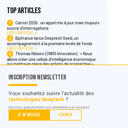
Top articles
1
Carnot 2026 : un appel mis à jour mais toujours
source d’interrogations
LIRE L'ARTICLE
2
Bpifrance lance Deeptech Seed, un
accompagnement à la première levée de fonds
LIRE L'ARTICLE
3
Thomas Ribeiro (CNRS Innovation) : « Nous
allons créer une cellule d’intelligence économique
qui mettra en place des actions de prospective »
LIRE L'ARTICLE
Inscription Newsletter
Nous contacter
Vous souhaitez suivre l'actualité des
technologies deeptech
?
© POC Media 2026
Recevez gratuitement une newsletter par semaine
Tous droits réservés.
Je m'inscris
Fermer
Qui sommes nous ?
Mentions légales
Conditions générales de vente et d’utilisation