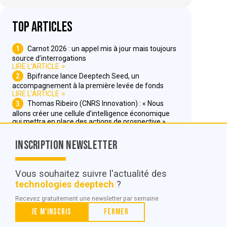
Top articles
1
Carnot 2026 : un appel mis à jour mais toujours
source d’interrogations
LIRE L'ARTICLE
2
Bpifrance lance Deeptech Seed, un
accompagnement à la première levée de fonds
LIRE L'ARTICLE
3
Thomas Ribeiro (CNRS Innovation) : « Nous
allons créer une cellule d’intelligence économique
qui mettra en place des actions de prospective »
LIRE L'ARTICLE
Inscription Newsletter
Nous contacter
Vous souhaitez suivre l'actualité des
technologies deeptech
?
© POC Media 2026
Recevez gratuitement une newsletter par semaine
Tous droits réservés.
Je m'inscris
Fermer
Qui sommes nous ?
Mentions légales