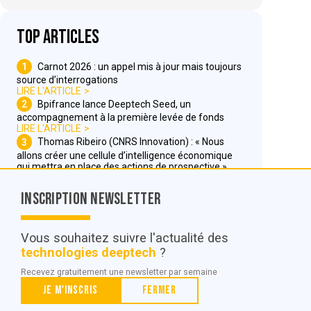
Top articles
1
Carnot 2026 : un appel mis à jour mais toujours
source d’interrogations
LIRE L'ARTICLE
2
Bpifrance lance Deeptech Seed, un
accompagnement à la première levée de fonds
LIRE L'ARTICLE
3
Thomas Ribeiro (CNRS Innovation) : « Nous
allons créer une cellule d’intelligence économique
qui mettra en place des actions de prospective »
LIRE L'ARTICLE
Inscription Newsletter
Nous contacter
Vous souhaitez suivre l'actualité des
technologies deeptech
?
© POC Media 2026
Recevez gratuitement une newsletter par semaine
Tous droits réservés.
Je m'inscris
Fermer
Qui sommes nous ?
Mentions légales