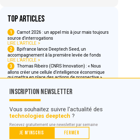
Top articles
1
Carnot 2026 : un appel mis à jour mais toujours
source d’interrogations
LIRE L'ARTICLE
2
Bpifrance lance Deeptech Seed, un
accompagnement à la première levée de fonds
LIRE L'ARTICLE
3
Thomas Ribeiro (CNRS Innovation) : « Nous
allons créer une cellule d’intelligence économique
qui mettra en place des actions de prospective »
LIRE L'ARTICLE
Inscription Newsletter
Nous contacter
Vous souhaitez suivre l'actualité des
technologies deeptech
?
© POC Media 2026
Recevez gratuitement une newsletter par semaine
Tous droits réservés.
Je m'inscris
Fermer
Qui sommes nous ?
Mentions légales