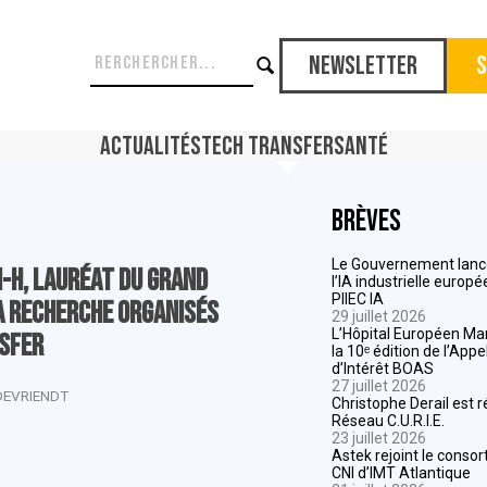
Newsletter
S
Actualités
Tech Transfer
Santé
Brèves
Le Gouvernement lance
-H, lauréat du grand
l’IA industrielle europ
PIIEC IA
la recherche organisés
29 juillet 2026
L’Hôpital Européen Mar
sfer
la 10ᵉ édition de l’App
d’Intérêt BOAS
27 juillet 2026
DEVRIENDT
Christophe Derail est 
Réseau C.U.R.I.E.
23 juillet 2026
Astek rejoint le consor
CNI d’IMT Atlantique