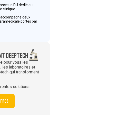
 lance un DU dédié au
e clinique
r accompagne deux
paramédicale portés par
t deeptech
ie pour vous les
 les laboratoires et
ptech qui transforment
rentes solutions
.
ffres