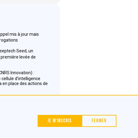
appel mis à jour mais
rrogations
Deeptech Seed, un
première levée de
NRS Innovation) :
cellule d’intelligence
 en place des actions de
Nous contacter
Je m'inscris
Fermer