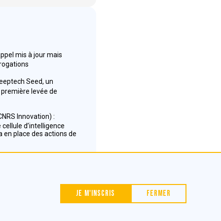
appel mis à jour mais
rrogations
Deeptech Seed, un
première levée de
NRS Innovation) :
cellule d’intelligence
 en place des actions de
Nous contacter
Je m'inscris
Fermer