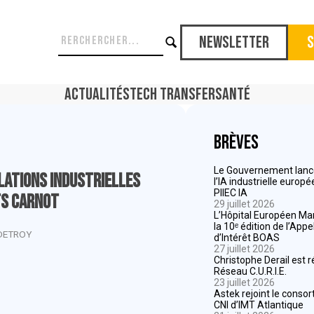
Newsletter
S
Actualités
Tech Transfer
Santé
Brèves
Le Gouvernement lance
lations industrielles
l’IA industrielle europ
PIIEC IA
ts Carnot
29 juillet 2026
L’Hôpital Européen Mar
la 10ᵉ édition de l’App
DETROY
d’Intérêt BOAS
27 juillet 2026
Christophe Derail est 
Réseau C.U.R.I.E.
23 juillet 2026
Astek rejoint le consor
CNI d’IMT Atlantique