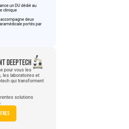
 lance un DU dédié au
e clinique
r accompagne deux
paramédicale portés par
t deeptech
ie pour vous les
 les laboratoires et
ptech qui transforment
rentes solutions
.
ffres