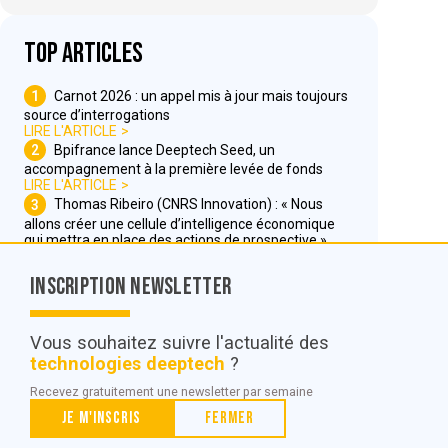
Top articles
1
Carnot 2026 : un appel mis à jour mais toujours
source d’interrogations
LIRE L'ARTICLE
2
Bpifrance lance Deeptech Seed, un
accompagnement à la première levée de fonds
LIRE L'ARTICLE
3
Thomas Ribeiro (CNRS Innovation) : « Nous
allons créer une cellule d’intelligence économique
qui mettra en place des actions de prospective »
LIRE L'ARTICLE
Inscription Newsletter
Nous contacter
Vous souhaitez suivre l'actualité des
technologies deeptech
?
© POC Media 2026
Recevez gratuitement une newsletter par semaine
Tous droits réservés.
Je m'inscris
Fermer
Qui sommes nous ?
Mentions légales