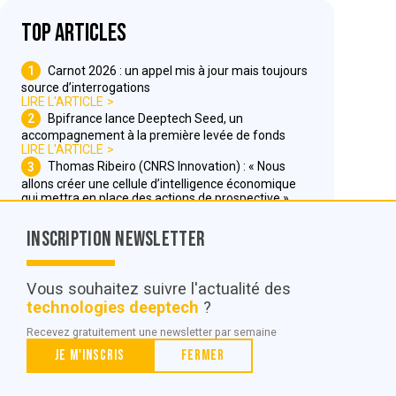
Top articles
1
Carnot 2026 : un appel mis à jour mais toujours
source d’interrogations
LIRE L'ARTICLE
2
Bpifrance lance Deeptech Seed, un
accompagnement à la première levée de fonds
LIRE L'ARTICLE
3
Thomas Ribeiro (CNRS Innovation) : « Nous
allons créer une cellule d’intelligence économique
qui mettra en place des actions de prospective »
LIRE L'ARTICLE
Inscription Newsletter
Nous contacter
Vous souhaitez suivre l'actualité des
technologies deeptech
?
© POC Media 2026
Recevez gratuitement une newsletter par semaine
Tous droits réservés.
Je m'inscris
Fermer
Qui sommes nous ?
Mentions légales
Conditions générales de vente et d’utilisation