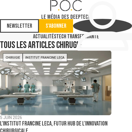
Newsletter
S'abonner
Actualités
Tech Transfer
Santé
Tous les articles
chirugie
CHIRUGIE
INSTITUT FRANCINE LECA
5 JUIN 2026
L’Institut Francine Leca, futur hub de l’innovation
chirurgicale