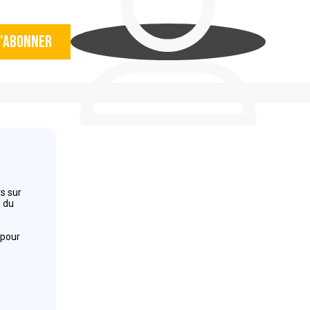
'abonner
s sur
e du
 pour