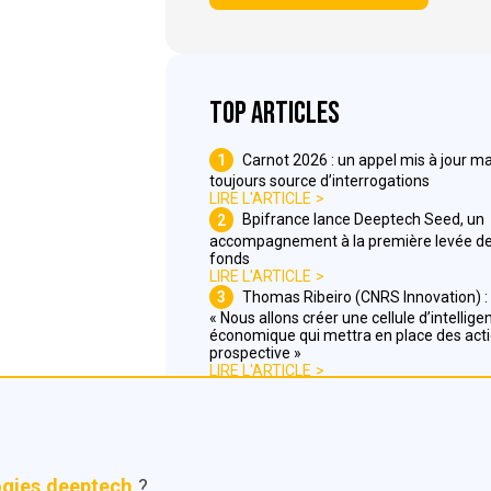
Top articles
1
Carnot 2026 : un appel mis à jour ma
toujours source d’interrogations
LIRE L'ARTICLE
2
Bpifrance lance Deeptech Seed, un
accompagnement à la première levée d
fonds
LIRE L'ARTICLE
3
Thomas Ribeiro (CNRS Innovation) :
« Nous allons créer une cellule d’intellige
économique qui mettra en place des act
prospective »
LIRE L'ARTICLE
ogies deeptech
?