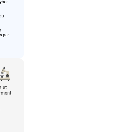
Cyber
 au
x
s par
s et
orment
s