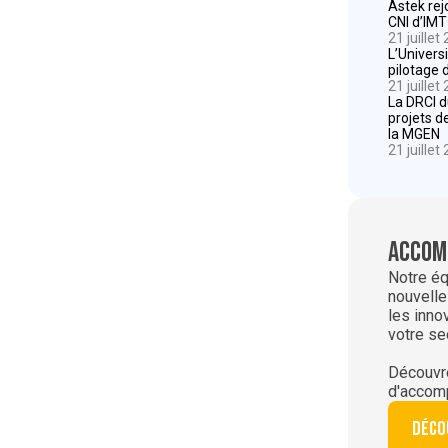
Astek rej
CNI d’IMT
21 juillet
L’Univers
pilotage 
21 juillet
La DRCI 
projets d
la MGEN
21 juillet
Accom
Notre éq
nouvelle
les inno
votre se
Découvre
d'accom
Déco