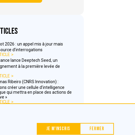
ticles
ot 2026 : un appel mis à jour mais
source d’interrogations
TICLE
rance lance Deeptech Seed, un
nement à la première levée de
TICLE
as Ribeiro (CNRS Innovation) :
ons créer une cellule d’intelligence
e qui mettra en place des actions de
ve »
TICLE
Nous contacter
Je m'inscris
Fermer