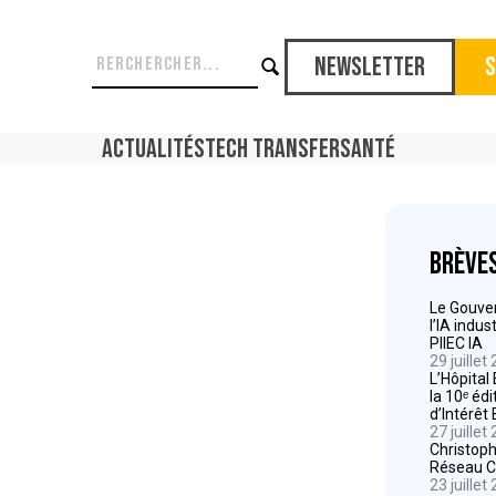
Newsletter
S
Actualités
Tech Transfer
Santé
Brève
Le Gouver
l’IA indu
PIIEC IA
29 juillet
L’Hôpital
la 10ᵉ éd
d’Intérê
27 juillet
Christoph
Réseau C.
23 juillet