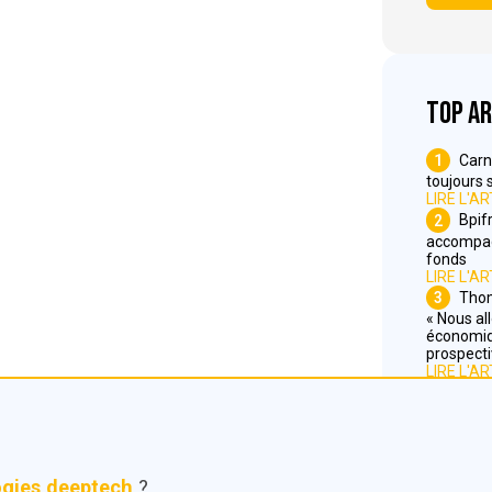
Top ar
1
Carn
toujours 
LIRE L'AR
2
Bpif
accompag
fonds
LIRE L'AR
3
Thom
« Nous all
économiqu
prospecti
LIRE L'AR
ogies deeptech
?