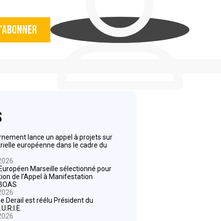
'abonner
s
nement lance un appel à projets sur
strielle européenne dans le cadre du
 2026
 Européen Marseille sélectionné pour
ition de l’Appel à Manifestation
t BOAS
 2026
e Derail est réélu Président du
U.R.I.E.
 2026