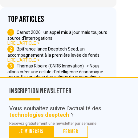
Top articles
1
Carnot 2026 : un appel mis à jour mais toujours
source d’interrogations
LIRE L'ARTICLE
2
Bpifrance lance Deeptech Seed, un
accompagnement à la première levée de fonds
LIRE L'ARTICLE
3
Thomas Ribeiro (CNRS Innovation) : « Nous
allons créer une cellule d’intelligence économique
qui mettra en place des actions de prospective »
LIRE L'ARTICLE
Inscription Newsletter
Nous contacter
Vous souhaitez suivre l'actualité des
technologies deeptech
?
© POC Media 2026
Recevez gratuitement une newsletter par semaine
Tous droits réservés.
Je m'inscris
Fermer
Qui sommes nous ?