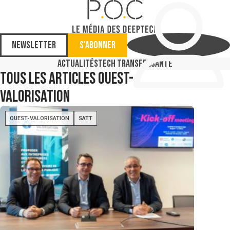
Newsletter
S'abonner
Actualités
Tech Transfer
Santé
Tous les articles
Ouest-
valorisation
OUEST-VALORISATION
SATT