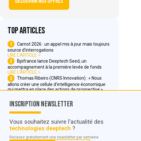
Découvrir nos offres
Top articles
1
Carnot 2026 : un appel mis à jour mais toujours
source d’interrogations
LIRE L'ARTICLE
2
Bpifrance lance Deeptech Seed, un
accompagnement à la première levée de fonds
LIRE L'ARTICLE
3
Thomas Ribeiro (CNRS Innovation) : « Nous
allons créer une cellule d’intelligence économique
qui mettra en place des actions de prospective »
LIRE L'ARTICLE
Inscription Newsletter
Nous contacter
Vous souhaitez suivre l'actualité des
technologies deeptech
?
© POC Media 2026
Recevez gratuitement une newsletter par semaine
Tous droits réservés.