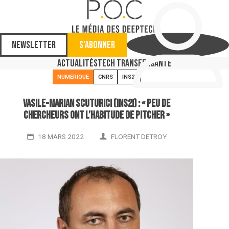
Newsletter
S'abonner
Actualités
Tech Transfer
Santé
NUMÉRIQUE
CNRS
INS2I
Vasile-Marian Scuturici (INS2I) : « Peu de
chercheurs ont l’habitude de pitcher »
18 MARS 2022
FLORENT DETROY