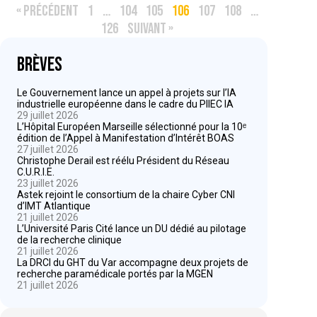
« PRÉCÉDENT
1
…
104
105
106
107
108
…
126
SUIVANT »
Brèves
Le Gouvernement lance un appel à projets sur l’IA
industrielle européenne dans le cadre du PIIEC IA
29 juillet 2026
L’Hôpital Européen Marseille sélectionné pour la 10ᵉ
édition de l’Appel à Manifestation d’Intérêt BOAS
27 juillet 2026
Christophe Derail est réélu Président du Réseau
C.U.R.I.E.
23 juillet 2026
Astek rejoint le consortium de la chaire Cyber CNI
d’IMT Atlantique
21 juillet 2026
L’Université Paris Cité lance un DU dédié au pilotage
de la recherche clinique
21 juillet 2026
La DRCI du GHT du Var accompagne deux projets de
recherche paramédicale portés par la MGEN
21 juillet 2026