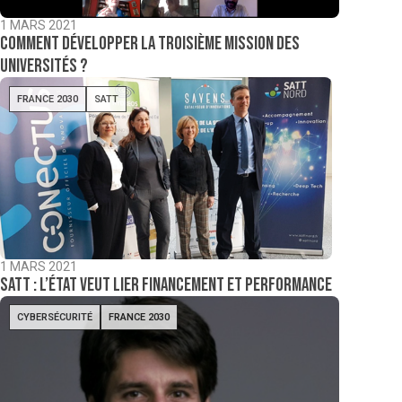
1 MARS 2021
Comment développer la troisième mission des
universités ?
FRANCE 2030
SATT
1 MARS 2021
Satt : l’État veut lier financement et performance
CYBERSÉCURITÉ
FRANCE 2030