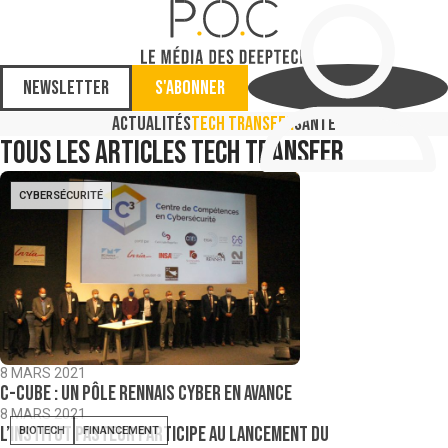
Newsletter
S'abonner
Actualités
Tech Transfer
Santé
Tous les articles
Tech Transfer
CYBERSÉCURITÉ
8 MARS 2021
C-Cube : un pôle rennais cyber en avance
8 MARS 2021
L’Institut Pasteur participe au lancement du
BIOTECH
FINANCEMENT