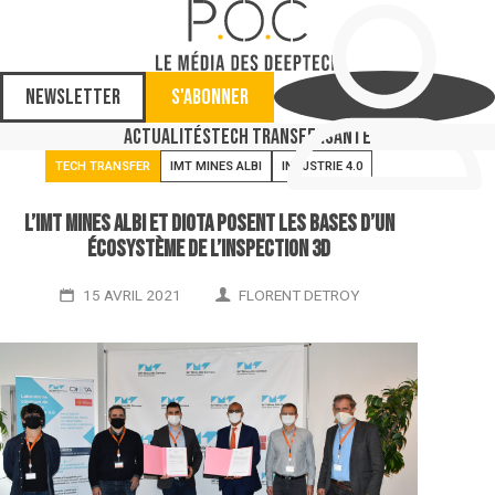
Newsletter
S'abonner
Actualités
Tech Transfer
Santé
TECH TRANSFER
IMT MINES ALBI
INDUSTRIE 4.0
L’IMT Mines Albi et Diota posent les bases d’un
écosystème de l’inspection 3D
15 AVRIL 2021
FLORENT DETROY