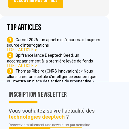
Découvrir nos offres
Top articles
1
Carnot 2026 : un appel mis à jour mais toujours
source d’interrogations
LIRE L'ARTICLE
2
Bpifrance lance Deeptech Seed, un
accompagnement à la première levée de fonds
LIRE L'ARTICLE
3
Thomas Ribeiro (CNRS Innovation) : « Nous
allons créer une cellule d’intelligence économique
qui mettra en place des actions de prospective »
LIRE L'ARTICLE
Inscription Newsletter
Nous contacter
Vous souhaitez suivre l'actualité des
technologies deeptech
?
© POC Media 2026
Recevez gratuitement une newsletter par semaine
Tous droits réservés.