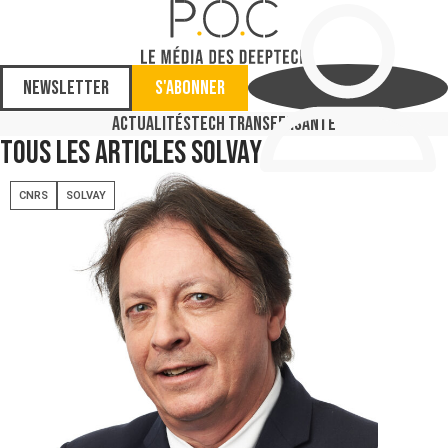
Newsletter
S'abonner
Actualités
Tech Transfer
Santé
Tous les articles
Solvay
CNRS
SOLVAY