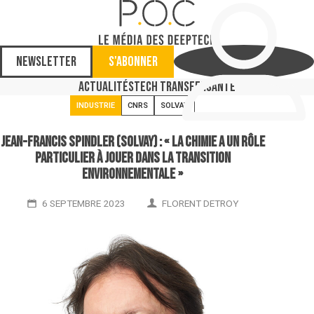
Newsletter
S'abonner
Actualités
Tech Transfer
Santé
INDUSTRIE
CNRS
SOLVAY
Jean-Francis Spindler (Solvay) : « La chimie a un rôle
particulier à jouer dans la transition
environnementale »
6 SEPTEMBRE 2023
FLORENT DETROY