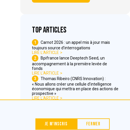
Top articles
1
Carnot 2026 : un appel mis à jour mais
toujours source d’interrogations
LIRE L'ARTICLE
2
Bpifrance lance Deeptech Seed, un
accompagnement à la première levée de
fonds
LIRE L'ARTICLE
3
Thomas Ribeiro (CNRS Innovation) :
« Nous allons créer une cellule d’intelligence
économique qui mettra en place des actions de
prospective »
LIRE L'ARTICLE
Nous contacter
Je m'inscris
Fermer