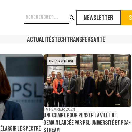
Newsletter
S
Actualités
Tech Transfer
Santé
UNIVERSITÉ PSL
19 FÉVRIER 2024
Une chaire pour penser la ville de
demain lancée par PSL Université et PCA-
« Élargir le spectre
Stream