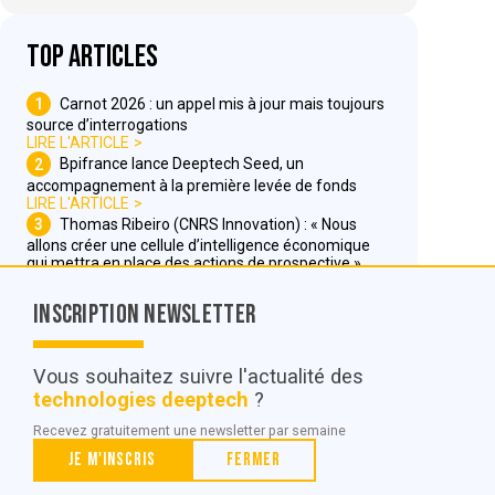
Top articles
1
Carnot 2026 : un appel mis à jour mais toujours
source d’interrogations
LIRE L'ARTICLE
2
Bpifrance lance Deeptech Seed, un
accompagnement à la première levée de fonds
LIRE L'ARTICLE
3
Thomas Ribeiro (CNRS Innovation) : « Nous
allons créer une cellule d’intelligence économique
qui mettra en place des actions de prospective »
LIRE L'ARTICLE
Inscription Newsletter
Nous contacter
Vous souhaitez suivre l'actualité des
technologies deeptech
?
© POC Media 2026
Recevez gratuitement une newsletter par semaine
Tous droits réservés.
Je m'inscris
Fermer
Qui sommes nous ?
Mentions légales