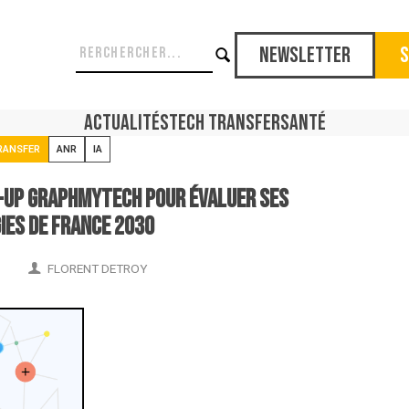
Newsletter
S
Actualités
Tech Transfer
Santé
RANSFER
ANR
IA
rt-up GraphMyTech pour évaluer ses
ies de France 2030
FLORENT DETROY