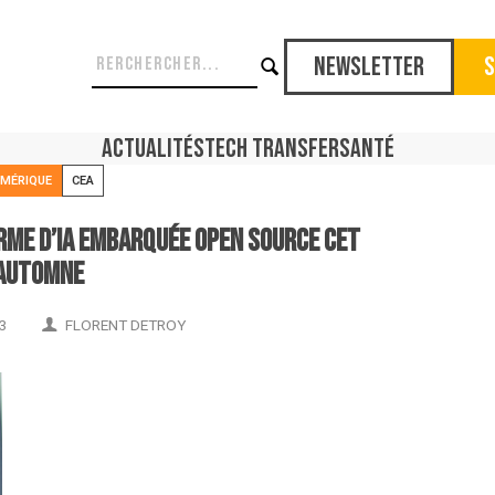
Newsletter
S
Actualités
Tech Transfer
Santé
MÉRIQUE
CEA
rme d’IA embarquée open source cet
automne
3
FLORENT DETROY