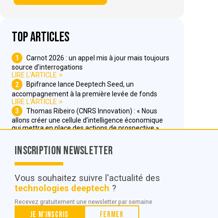
Top articles
1
Carnot 2026 : un appel mis à jour mais toujours
source d’interrogations
LIRE L'ARTICLE
2
Bpifrance lance Deeptech Seed, un
accompagnement à la première levée de fonds
LIRE L'ARTICLE
3
Thomas Ribeiro (CNRS Innovation) : « Nous
allons créer une cellule d’intelligence économique
qui mettra en place des actions de prospective »
LIRE L'ARTICLE
Inscription Newsletter
Nous contacter
Vous souhaitez suivre l'actualité des
technologies deeptech
?
© POC Media 2026
Recevez gratuitement une newsletter par semaine
Tous droits réservés.
Je m'inscris
Fermer
Qui sommes nous ?