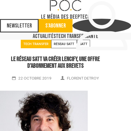
Newsletter
S'abonner
Actualités
Tech Transfer
Santé
TECH TRANSFER
RÉSEAU SATT
SATT
Le Réseau SATT va créer Lencify, une offre
d’abonnement aux brevets
22 OCTOBRE 2019
FLORENT DETROY