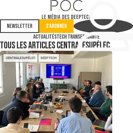
Newsletter
S'abonner
Actualités
Tech Transfer
Santé
Tous les articles
CentraleSupélec
CENTRALESUPÉLEC
DEEPTECH