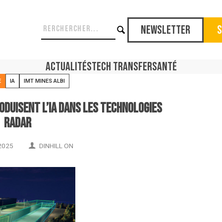
Newsletter
S
Actualités
Tech Transfer
Santé
E
IA
IMT MINES ALBI
roduisent l’IA dans les technologies
radar
2025
DINHILL ON