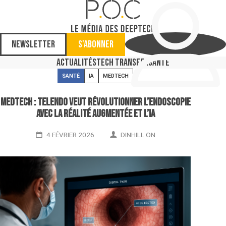
Newsletter
S'abonner
Actualités
Tech Transfer
Santé
SANTÉ
IA
MEDTECH
MedTech : Telendo veut révolutionner l’endoscopie
avec la réalité augmentée et l’IA
4 FÉVRIER 2026
DINHILL ON