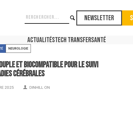
Newsletter
S
Actualités
Tech Transfer
Santé
TÉ
NEUROLOGIE
uple et biocompatible pour le suivi
dies cérébrales
RE 2025
DINHILL ON