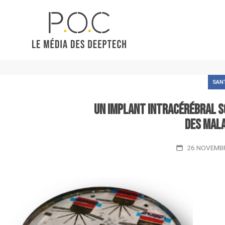
SAN
Un implant intracérébral so
des mala
26 NOVEMB