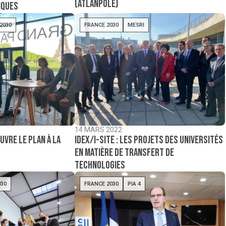
(Atlanpole)
iques
2030
FRANCE 2030
MESRI
14 MARS 2022
ouvre le plan à la
IDEX/I-Site : Les projets des universités
en matière de transfert de
technologies
030
FRANCE 2030
PIA 4