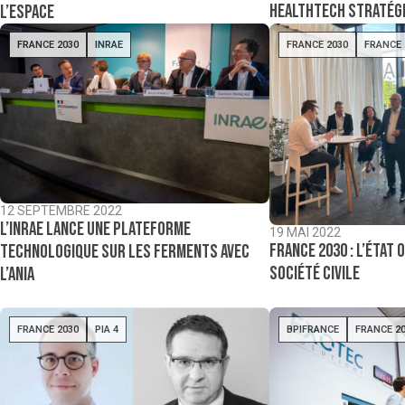
healthtech stratég
l’espace
FRANCE 2030
INRAE
FRANCE 2030
FRANCE 
12 SEPTEMBRE 2022
L’INRAE lance une plateforme
19 MAI 2022
France 2030 : l’État 
technologique sur les ferments avec
société civile
l’ANIA
FRANCE 2030
PIA 4
BPIFRANCE
FRANCE 2