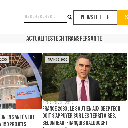
Newsletter
S
Actualités
Tech Transfer
Santé
2030
FRANCE 2030
3 OCTOBRE 2022
France 2030 : le soutien aux deeptech
doit s’appuyer sur les territoires,
tion en santé veut
selon Jean-François Balducchi
 150 projets