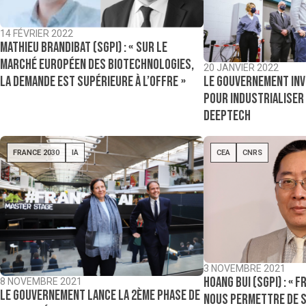
14 FÉVRIER 2022
Mathieu Brandibat (SGPI) : « Sur le
marché européen des biotechnologies,
20 JANVIER 2022
la demande est supérieure à l’offre »
Le gouvernement inv
pour industrialiser
deeptech
FRANCE 2030
IA
CEA
CNRS
3 NOVEMBRE 2021
Hoang Bui (SGPI) : « 
8 NOVEMBRE 2021
Le gouvernement lance la 2ème phase de
nous permettre de s