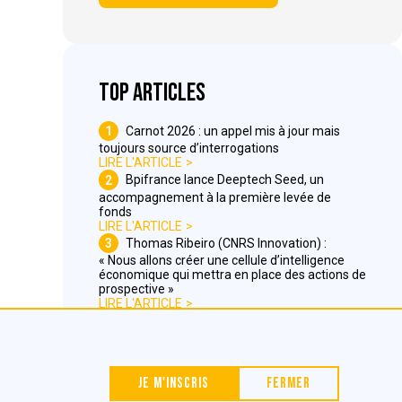
Top articles
1
Carnot 2026 : un appel mis à jour mais
toujours source d’interrogations
LIRE L'ARTICLE
2
Bpifrance lance Deeptech Seed, un
accompagnement à la première levée de
fonds
LIRE L'ARTICLE
3
Thomas Ribeiro (CNRS Innovation) :
« Nous allons créer une cellule d’intelligence
économique qui mettra en place des actions de
prospective »
LIRE L'ARTICLE
Nous contacter
Je m'inscris
Fermer