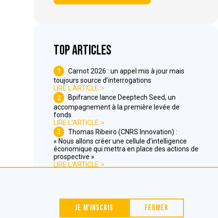
Top articles
1
Carnot 2026 : un appel mis à jour mais
toujours source d’interrogations
LIRE L'ARTICLE
2
Bpifrance lance Deeptech Seed, un
accompagnement à la première levée de
fonds
LIRE L'ARTICLE
3
Thomas Ribeiro (CNRS Innovation) :
« Nous allons créer une cellule d’intelligence
économique qui mettra en place des actions de
prospective »
LIRE L'ARTICLE
Nous contacter
Je m'inscris
Fermer