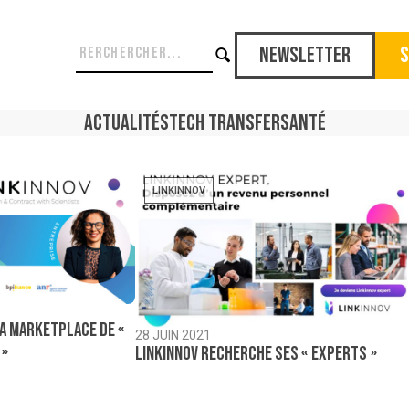
Newsletter
S
Actualités
Tech Transfer
Santé
LINKINNOV
sa marketplace de «
28 JUIN 2021
 »
Linkinnov recherche ses « Experts »