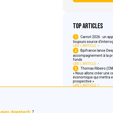
Top articles
1
Carnot 2026 : un app
toujours source d’interro
LIRE L'ARTICLE
2
Bpifrance lance Dee
accompagnement à la pr
fonds
LIRE L'ARTICLE
3
Thomas Ribeiro (CNR
« Nous allons créer une ce
économique qui mettra en
prospective »
LIRE L'ARTICLE
ogies deeptech
?