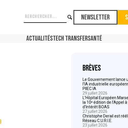
Newsletter
S
Actualités
Tech Transfer
Santé
Brèves
Le Gouvernement lance un
l’IA industrielle europée
PIIEC IA
29 juillet 2026
L’Hôpital Européen Marsei
la 10ᵉ édition de l’Appel 
d’Intérêt BOAS
27 juillet 2026
Christophe Derail est réé
9
Réseau C.U.R.I.E.
23 juillet 2026