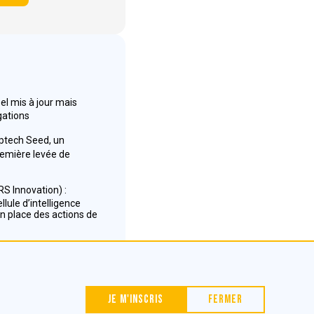
el mis à jour mais
gations
ptech Seed, un
emière levée de
S Innovation) :
llule d’intelligence
 place des actions de
Nous contacter
Je m'inscris
Fermer