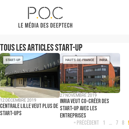
Tous les articles
Start-up
START-UP
HAUTS-DE-FRANCE
INRIA
27 NOVEMBRE 2019
Inria veut co-créer des
12 DÉCEMBRE 2019
Centrale Lille veut plus de
start-up avec les
start-ups
entreprises
« PRÉCÉDENT
1
…
7
8