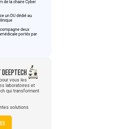
um de la chaire Cyber
ance un DU dédié au
clinique
accompagne deux
amédicale portés par
 deeptech
 pour vous les
es laboratoires et
ch qui transforment
ntes solutions
res