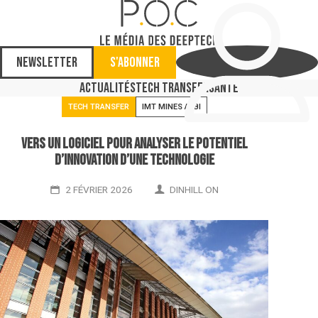
Newsletter
S'abonner
Actualités
Tech Transfer
Santé
TECH TRANSFER
IMT MINES ALBI
Vers un logiciel pour analyser le potentiel
d’innovation d’une technologie
2 FÉVRIER 2026
DINHILL ON