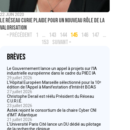
22 JUIN 2020
Le Réseau Curie plaide pour un nouveau rôle de la
valorisation
« PRÉCÉDENT
1
…
143
144
145
146
147
…
153
SUIVANT »
Brèves
Le Gouvernement lance un appel à projets sur l’IA
industrielle européenne dans le cadre du PIIEC IA
29 juillet 2026
L’Hôpital Européen Marseille sélectionné pour la 10ᵉ
édition de l’Appel à Manifestation d’Intérêt BOAS
27 juillet 2026
Christophe Derail est réélu Président du Réseau
C.U.R.I.E.
23 juillet 2026
Astek rejoint le consortium de la chaire Cyber CNI
d’IMT Atlantique
21 juillet 2026
L’Université Paris Cité lance un DU dédié au pilotage
de la recherche clinique