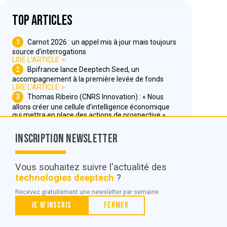
Top articles
1
Carnot 2026 : un appel mis à jour mais toujours
source d’interrogations
LIRE L'ARTICLE
2
Bpifrance lance Deeptech Seed, un
accompagnement à la première levée de fonds
LIRE L'ARTICLE
3
Thomas Ribeiro (CNRS Innovation) : « Nous
allons créer une cellule d’intelligence économique
qui mettra en place des actions de prospective »
LIRE L'ARTICLE
Inscription Newsletter
Nous contacter
Vous souhaitez suivre l'actualité des
technologies deeptech
?
© POC Media 2026
Recevez gratuitement une newsletter par semaine
Tous droits réservés.
Je m'inscris
Fermer
Qui sommes nous ?
Mentions légales
Conditions générales de vente et d’utilisation