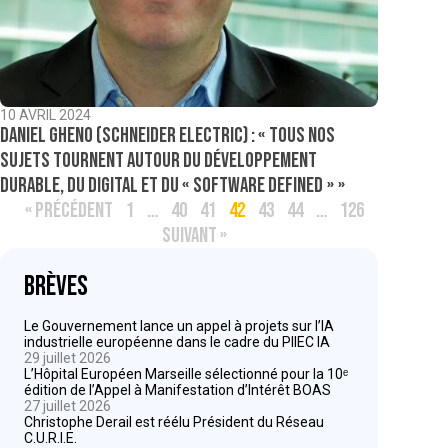
10 AVRIL 2024
Daniel Gheno (Schneider Electric) : « tous nos
sujets tournent autour du développement
durable, du digital et du « software defined » »
« PRÉCÉDENT
1
…
40
41
42
43
44
…
126
SUIVANT »
Brèves
Le Gouvernement lance un appel à projets sur l’IA
industrielle européenne dans le cadre du PIIEC IA
29 juillet 2026
L’Hôpital Européen Marseille sélectionné pour la 10ᵉ
édition de l’Appel à Manifestation d’Intérêt BOAS
27 juillet 2026
Christophe Derail est réélu Président du Réseau
C.U.R.I.E.