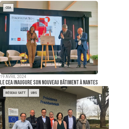
CEA
19 AVRIL 2024
Le CEA inaugure son nouveau bâtiment à Nantes
RÉSEAU SATT
UBS