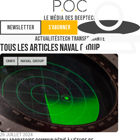
Newsletter
S'abonner
Actualités
Tech Transfer
Santé
Tous les articles
Naval group
CNRS
NAVAL GROUP
26 JUILLET 2024