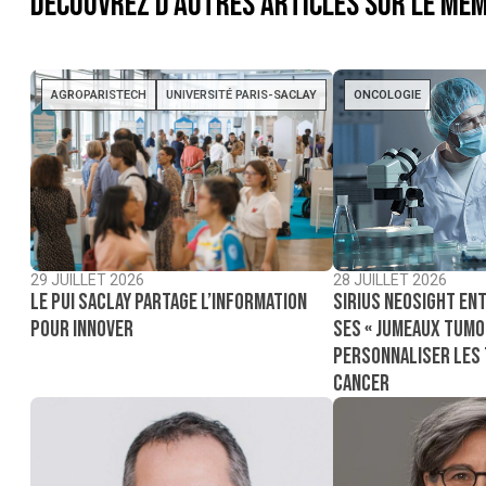
Découvrez d'autres articles sur le mêm
AGROPARISTECH
UNIVERSITÉ PARIS-SACLAY
ONCOLOGIE
29 JUILLET 2026
28 JUILLET 2026
Le PUI Saclay partage l’information
Sirius NeoSight ent
pour innover
ses « jumeaux tumo
personnaliser les
cancer