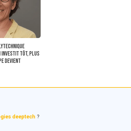
lytechnique
 investit tôt, plus
ipe devient
ogies deeptech
?
Qui sommes nous