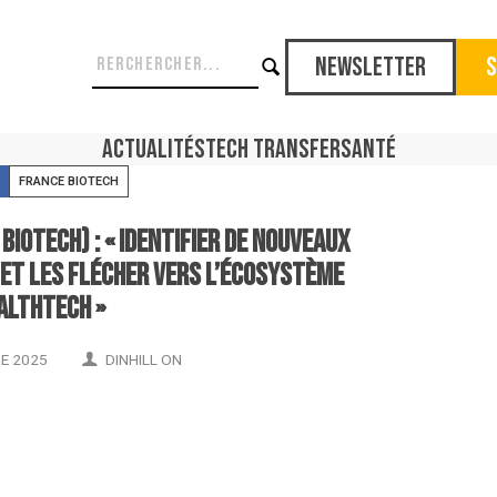
Newsletter
S
Actualités
Tech Transfer
Santé
FRANCE BIOTECH
iotech) : « Identifier de nouveaux
 et les flécher vers l’écosystème
althtech »
E 2025
DINHILL ON