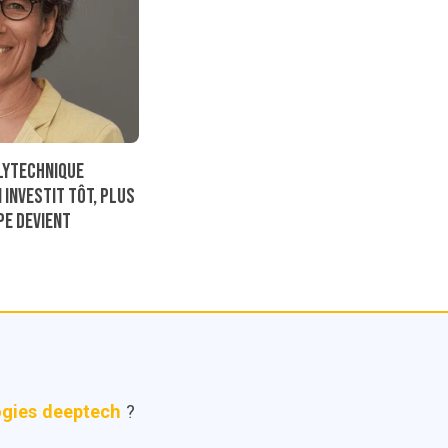
lytechnique
 investit tôt, plus
ipe devient
ogies deeptech
?