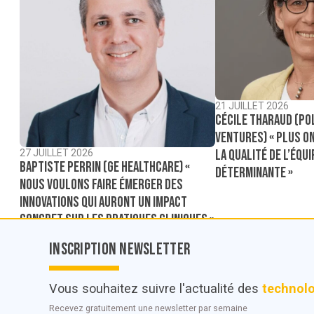
21 JUILLET 2026
Cécile Tharaud (Po
Ventures) « Plus on
la qualité de l’équ
27 JUILLET 2026
Baptiste Perrin (GE Healthcare) «
déterminante »
Nous voulons faire émerger des
innovations qui auront un impact
concret sur les pratiques cliniques »
Inscription Newsletter
Vous souhaitez suivre l'actualité des
technol
Recevez gratuitement une newsletter par semaine
© POC Media 2026