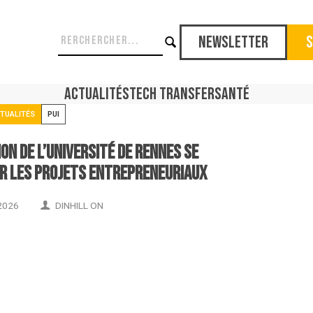
Newsletter
S
Actualités
Tech Transfer
Santé
TUALITÉS
PUI
ion de l’Université de Rennes se
er les projets entrepreneuriaux
2026
DINHILL ON