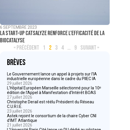
6 SEPTEMBRE 2023
La start-up Catsalyze renforce l’efficacité de la
biocatalyse
« PRÉCÉDENT
1
2
3
4
…
9
SUIVANT »
Brèves
Le Gouvernement lance un appel à projets sur l’IA
industrielle européenne dans le cadre du PIIEC IA
29 juillet 2026
L’Hôpital Européen Marseille sélectionné pour la 10ᵉ
édition de l’Appel à Manifestation d’Intérêt BOAS
27 juillet 2026
Christophe Derail est réélu Président du Réseau
C.U.R.I.E.
23 juillet 2026
Astek rejoint le consortium de la chaire Cyber CNI
d’IMT Atlantique
21 juillet 2026
L’Université Paris Cité lance un DU dédié au pilotage