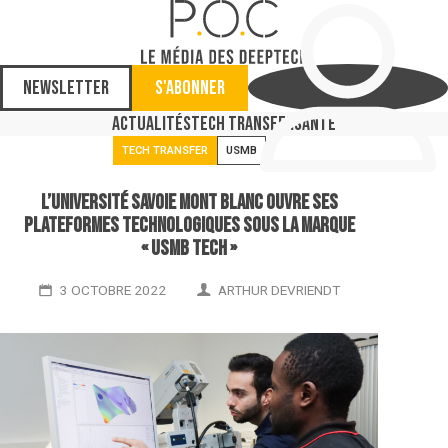
Newsletter
S'abonner
Actualités
Tech Transfer
Santé
TECH TRANSFER
USMB
L’Université Savoie Mont Blanc ouvre ses
plateformes technologiques sous la marque
« USMB Tech »
3 OCTOBRE 2022
ARTHUR DEVRIENDT