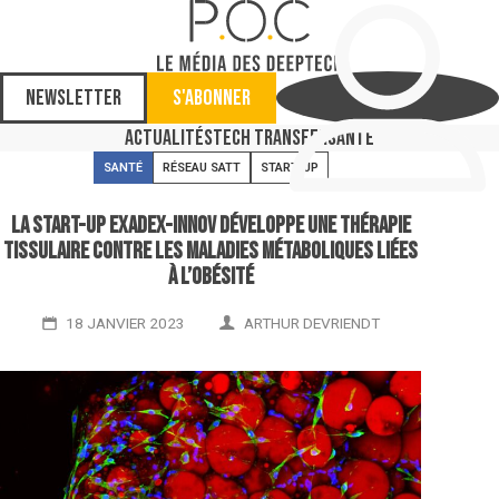
Newsletter
S'abonner
Actualités
Tech Transfer
Santé
SANTÉ
RÉSEAU SATT
START-UP
La start-up ExAdEx-Innov développe une thérapie
tissulaire contre les maladies métaboliques liées
à l’obésité
18 JANVIER 2023
ARTHUR DEVRIENDT